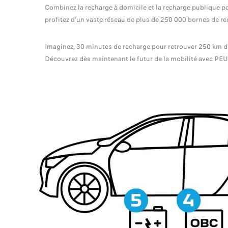
Combinez la recharge à domicile et la recharge publique po
profitez d’un vaste réseau de plus de 250 000 bornes de re
Imaginez, 30 minutes de recharge pour retrouver 250 km 
Découvrez dès maintenant le futur de la mobilité avec PE