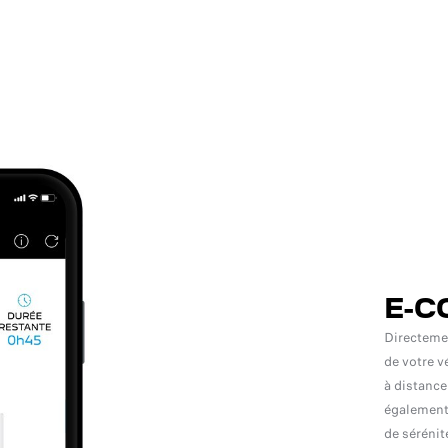
E-C
Directemen
de votre v
à distance
également
de sérénit