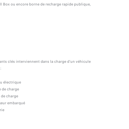
ll Box ou encore borne de recharge rapide publique,
ts clés interviennent dans la charge d'un véhicule
 :
u électrique
e de charge
e de charge
geur embarqué
rie