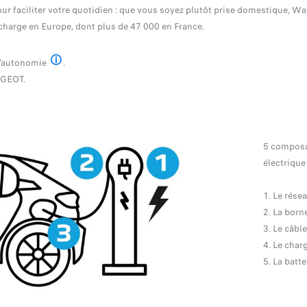
ur faciliter votre quotidien : que vous soyez plutôt prise domestique, Wa
charge en Europe, dont plus de 47 000 en France.
d’autonomie
.
avec un chargeur 100 kW
UGEOT.
5 composan
électrique
Le résea
La born
Le câbl
Le char
La batte