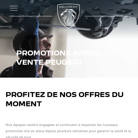
.
PROMOTIONS APRÈS-
VENTE PEUGEOT
PROFITEZ DE NOS OFFRES DU
MOMENT
Nos équipes restent engagées et continuent à respecter les nouveaux
protocoles mis en place depuis plusieurs semaines
pour garantir la santé et la
sécurité de tous.